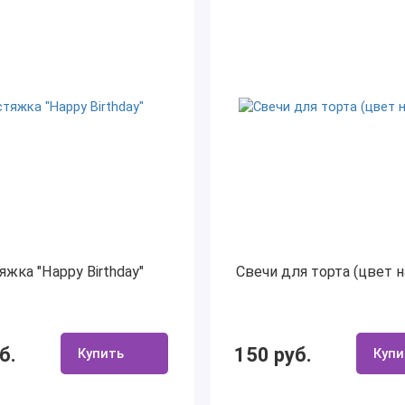
яжка "Happy Birthday"
Свечи для торта (цвет 
б.
150 руб.
Купить
Купи